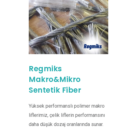
iber
Regmiks
Regmi
Makro&Mikro
Regmiks B
Sentetik Fiber
yönlü baza
llikle
üretilir. 
rencini
Yüksek performanslı polimer makro
mukavemet
e ve
liflerimiz, çelik liflerin performansını
önüne ge
irenmek
daha düşük dozaj oranlarında sunar.